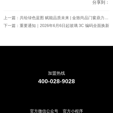
分享到：
上一篇：共绘绿色蓝图 赋能品质未来 | 金致尚品门窗鼎力支
持“水漆定制看重庆”战略发布会圆满落幕
下一篇：重要通知｜2026年6月6日起玻璃 3C 编码全面换新
加盟热线
400-028-9028
官方微信公众号
官方小程序