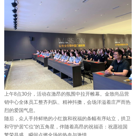
上午8点30分，活动在激昂的氛围中拉开帷幕。金致尚品营
销中心全体员工整齐列队、精神抖擞，会场洋溢着庄严而热
烈的爱国气息。
随后，众人手持鲜艳的小红旗
和祝福的条幅有序站立，拱卫
和守护居
“C位”的五角星
，伴随着高昂的祝福语：祝愿祖国
繁荣昌盛，瞬间点燃全场的热血与激情。