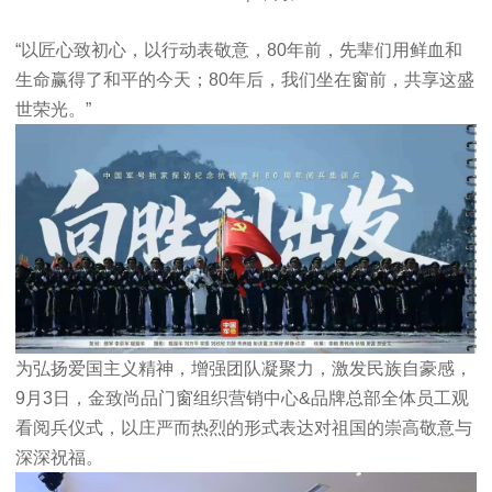
“
以匠心致初心，以行动表敬意
，
80年前，先辈们用鲜血和
生命赢得了和平的今天
；
80年后，我们坐在窗前，共享这盛
世荣光
。
”
为弘扬爱国主义精神，增强团队凝聚力，激发民族自豪感，
9月3日，金致尚品门窗组织
营销中心
&品牌总部全体员工
观
看阅兵仪式，以庄严而热烈的形式表达对祖国的崇高敬意与
深深祝福。