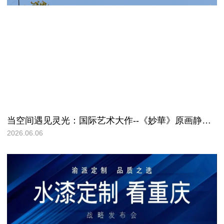
当空间遇见灵光：国际艺术大作--《妙華》原画静驻金致尚品城市会客厅!
2026.06.06